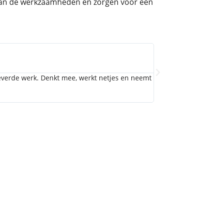
van de werkzaamheden en zorgen voor een
Peter van der Zee





De heren van RTD heb
everde werk. Denkt mee, werkt netjes en neemt
De heren van RTD h
alles prima. Er we