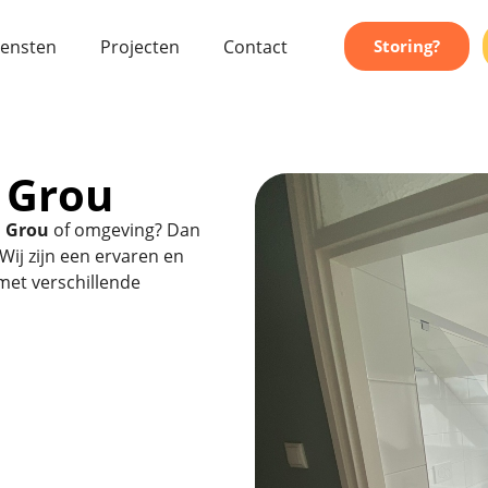
iensten
Projecten
Contact
Storing?
f Grou
n Grou
of omgeving? Dan
Wij zijn een ervaren en
n met verschillende