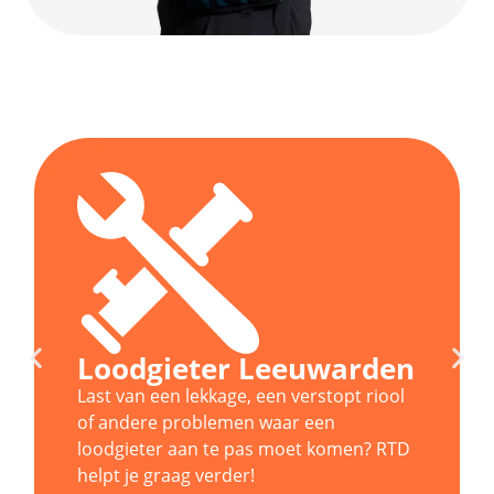
Loodgieter Leeuwarden
Last van een lekkage, een verstopt riool
of andere problemen waar een
loodgieter aan te pas moet komen? RTD
helpt je graag verder!