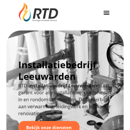
Installatiebedrijf
Leeuwarden
RTD
installatiebedrijf Leeuwarden
staat
garant voor alle installatiewerkzaamheden
in en rondom Leeuwarden. Denk hierbij
aan verwarming, leidingwerk en badkamer
renovaties.
Bekijk onze diensten